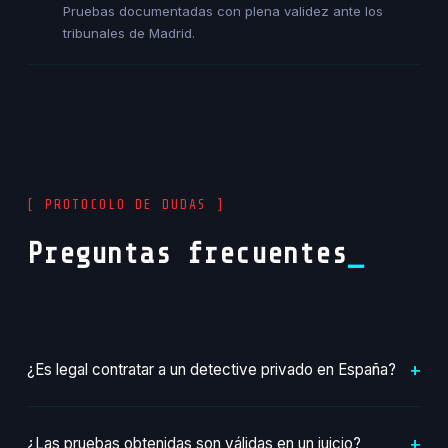
Pruebas documentadas con plena validez ante los
tribunales de Madrid.
[ PROTOCOLO DE DUDAS ]
Preguntas frecuentes
+
¿Es legal contratar a un detective privado en España?
Sí, totalmente. Los detectives privados están regulados
+
¿Las pruebas obtenidas son válidas en un juicio?
por la Ley 5/2014 de Seguridad Privada. Operamos con