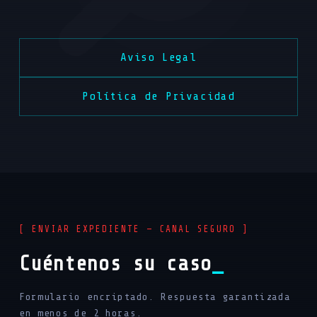
Por motivos legales necesitamos la identidad del cliente
para formalizar el contrato, pero esta información está
protegida por el secreto profesional. Nadie, salvo un juez
mediante orden judicial, puede acceder a los datos del
Aviso Legal
contratante.
Política de Privacidad
[ ENVIAR EXPEDIENTE — CANAL SEGURO ]
Cuéntenos su caso
Formulario encriptado. Respuesta garantizada
en menos de 2 horas.