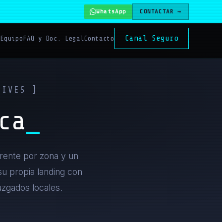
WhatsApp
CONTACTAR →
Canal Seguro
s
Equipo
FAQ y Doc. Legal
Contacto
TIVES ]
ca
rente por zona y un
su propia landing con
juzgados locales.