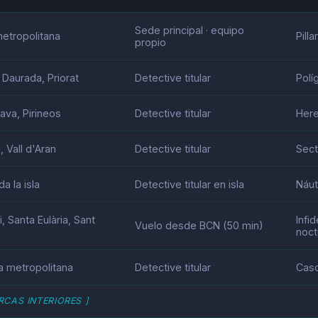
Sede principal · equipo
metropolitana
Pill
propio
Daurada, Priorat
Detective titular
Polí
ava, Pirineos
Detective titular
Here
, Vall d'Aran
Detective titular
Sect
a la isla
Detective titular en isla
Náut
i, Santa Eulària, Sant
Infi
Vuelo desde BCN (50 min)
noct
ea metropolitana
Detective titular
Caso
CAS INTERIORES ]