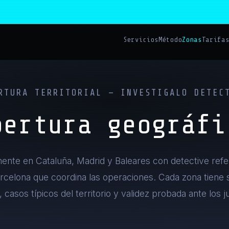
Servicios
Método
Zonas
Tarifa
RTURA TERRITORIAL — INVESTIGALO DETEC
bertura geográfi
nte en Cataluña, Madrid y Baleares con detective refe
rcelona que coordina las operaciones. Cada zona tiene 
r, casos típicos del territorio y validez probada ante los 