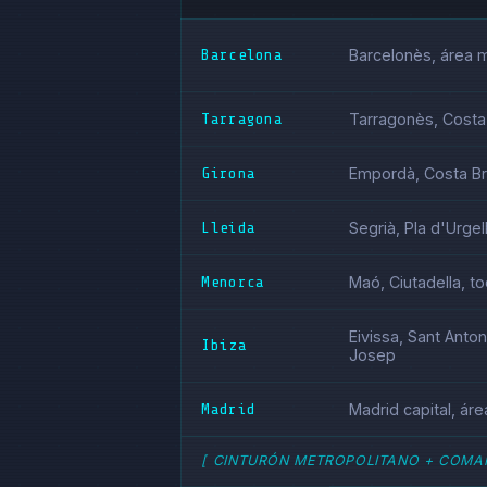
Barcelona
Barcelonès, área 
Tarragona
Tarragonès, Costa 
Girona
Empordà, Costa Br
Lleida
Segrià, Pla d'Urgell
Menorca
Maó, Ciutadella, tod
Eivissa, Sant Anton
Ibiza
Josep
Madrid
Madrid capital, ár
[ CINTURÓN METROPOLITANO + COMAR