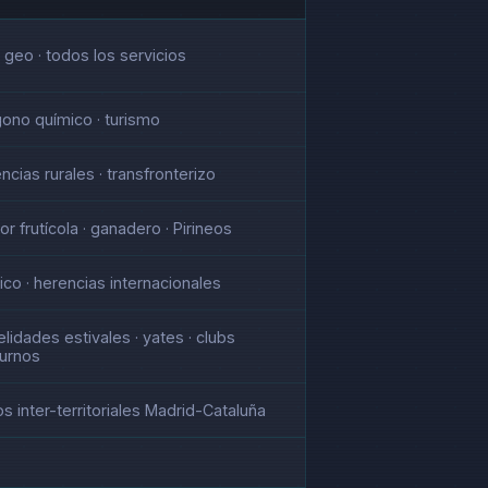
ar geo · todos los servicios
gono químico · turismo
ncias rurales · transfronterizo
or frutícola · ganadero · Pirineos
ico · herencias internacionales
delidades estivales · yates · clubs
urnos
s inter-territoriales Madrid-Cataluña