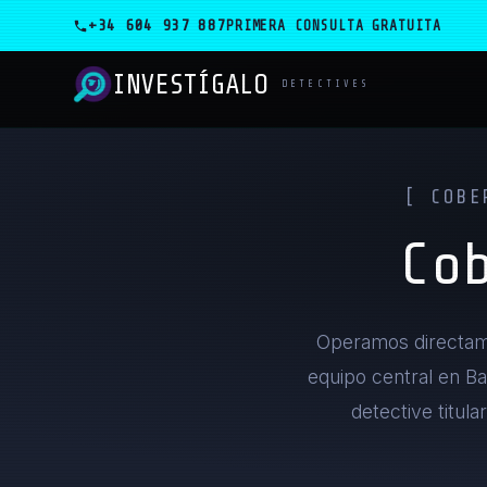
+34 604 937 887
PRIMERA CONSULTA GRATUITA
INVESTÍGALO
_
DETECTIVES
[ COBE
Co
Operamos directame
equipo central en Ba
detective titula