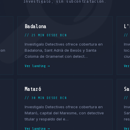
Investigalo, sin subcontratación.
Badalona
L'
// 25 MIN DESDE BCN
//
Investigalo Detectives ofrece cobertura en
Inv
con
Badalona, Sant Adrià de Besòs y Santa
loc
Coloma de Gramenet con detect…
ciu
Ver landing →
Ver
Mataró
Sa
// 30 MIN DESDE BCN
//
Investigalo Detectives ofrece cobertura en
Inv
Mataró, capital del Maresme, con detective
San
titular y respaldo del e…
res
Ver landing →
Ver