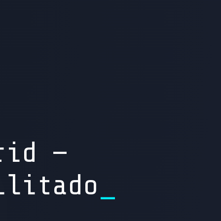
rid —
ilitado