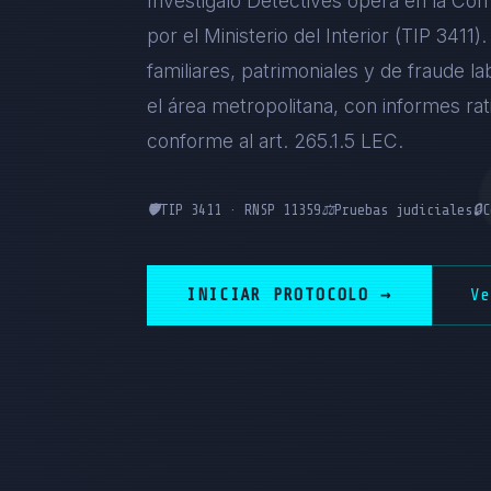
Investigalo Detectives opera en la Com
por el Ministerio del Interior (TIP 3411
familiares, patrimoniales y de fraude la
el área metropolitana, con informes ra
conforme al art. 265.1.5 LEC.
🛡️
TIP 3411 · RNSP 11359
⚖️
Pruebas judiciales
🔒
C
INICIAR PROTOCOLO →
V