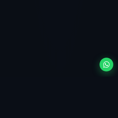
🏢
Empresas y corporaciones
[ TRABAJAMOS PARA ]
📊
Direcciones de compliance
⚖️
Despachos mercantiles
💼
Fondos de inversión
🏛️
Family offices