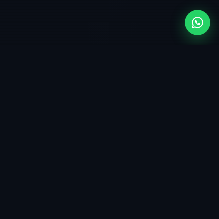
[ 5 ÁREAS · MISMO RIGOR PROFESIONAL ]
Elija el tipo de caso
Cada silo cubre un cluster de servicios relacionados. Si su
caso es complejo o no encaja claramente, contacte
directamente y le orientamos al área correcta sin
compromiso.