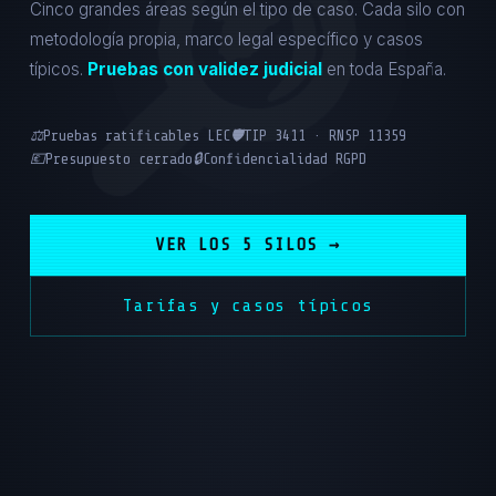
Cinco grandes áreas según el tipo de caso. Cada silo con
metodología propia, marco legal específico y casos
típicos.
Pruebas con validez judicial
en toda España.
⚖️
Pruebas ratificables LEC
🛡️
TIP 3411 · RNSP 11359
💶
Presupuesto cerrado
🔒
Confidencialidad RGPD
VER LOS 5 SILOS →
Tarifas y casos típicos