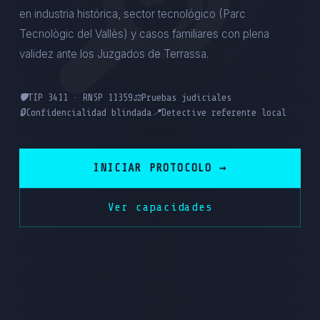
en industria histórica, sector tecnológico (Parc
Tecnològic del Vallès) y casos familiares con plena
validez ante los Juzgados de Terrassa.
🛡️
TIP 3411 · RNSP 11359
⚖️
Pruebas judiciales
🔒
Confidencialidad blindada
📍
Detective referente local
INICIAR PROTOCOLO →
Ver capacidades