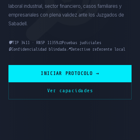
laboral industrial, sector financiero, casos familiares y
empresariales con plena validez ante los Juzgados de
Sabadell.
🛡️
TIP 3411 · RNSP 11359
⚖️
Pruebas judiciales
🔒
Confidencialidad blindada
📍
Detective referente local
INICIAR PROTOCOLO →
Ver capacidades