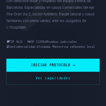
con detective titular y respaldo del equipo central de
Barcelona. Especialistas en casos comerciales del eje
Fira-Gran Via 2, sector hotelero, fraude laboral y casos
familiares con plena validez ante los Juzgados de
L'Hospitalet.
🛡️
TIP 3411 · RNSP 11359
⚖️
Pruebas judiciales
🔒
Confidencialidad blindada
📍
Detective referente local
INICIAR PROTOCOLO →
Ver capacidades