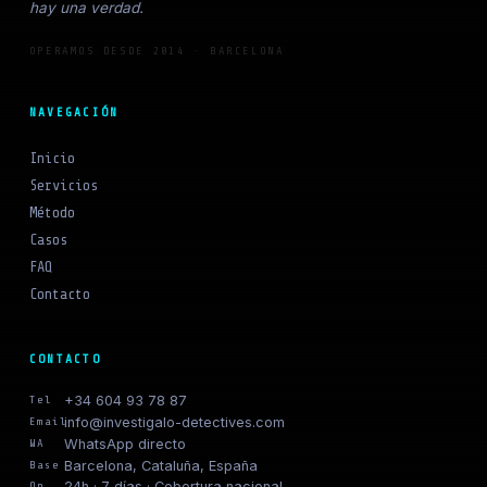
hay una verdad.
OPERAMOS DESDE 2014 · BARCELONA
NAVEGACIÓN
Inicio
Servicios
Método
Casos
FAQ
Contacto
CONTACTO
+34 604 93 78 87
Tel
info@investigalo-detectives.com
Email
WhatsApp directo
WA
Barcelona, Cataluña, España
Base
24h · 7 días · Cobertura nacional
Op.