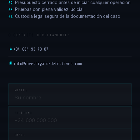
Presupuesto cerrado antes de iniciar cualquier operación
02.
Pruebas con plena validez judicial
03.
Custodia legal segura de la documentación del caso
04.
O CONTACTE DIRECTAMENTE:
#
+34 604 93 78 87
@
info@investigalo-detectives.com
NOMBRE
TELÉFONO
EMAIL