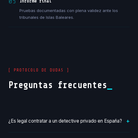
05
Informe final
Pruebas documentadas con plena validez ante los
tribunales de Islas Baleares.
[ PROTOCOLO DE DUDAS ]
Preguntas frecuentes
+
¿Es legal contratar a un detective privado en España?
Sí, totalmente. Los detectives privados están regulados