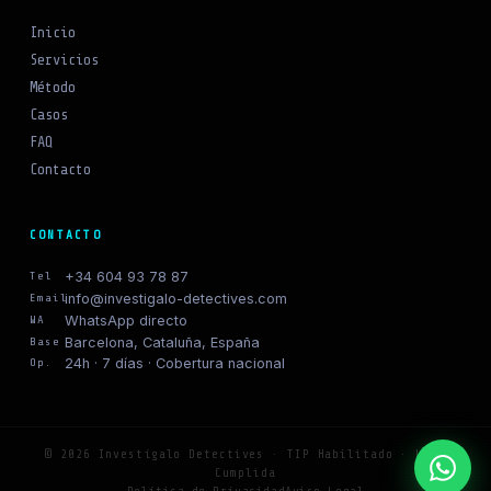
Inicio
Servicios
Método
Casos
FAQ
Contacto
CONTACTO
+34 604 93 78 87
Tel
info@investigalo-detectives.com
Email
WhatsApp directo
WA
Barcelona, Cataluña, España
Base
24h · 7 días · Cobertura nacional
Op.
© 2026 Investígalo Detectives · TIP Habilitado · LOPD
Cumplida