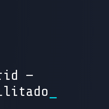
rid —
ilitado