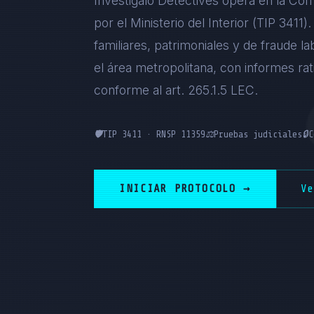
Investigalo Detectives opera en la Com
por el Ministerio del Interior (TIP 3411
familiares, patrimoniales y de fraude la
el área metropolitana, con informes ra
conforme al art. 265.1.5 LEC.
🛡️
TIP 3411 · RNSP 11359
⚖️
Pruebas judiciales
🔒
C
INICIAR PROTOCOLO →
V