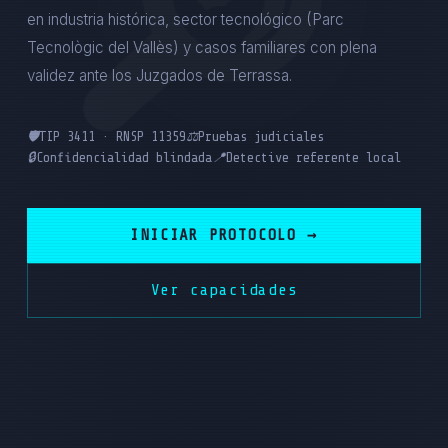
en industria histórica, sector tecnológico (Parc
Tecnològic del Vallès) y casos familiares con plena
validez ante los Juzgados de Terrassa.
🛡️
TIP 3411 · RNSP 11359
⚖️
Pruebas judiciales
🔒
Confidencialidad blindada
📍
Detective referente local
INICIAR PROTOCOLO →
Ver capacidades