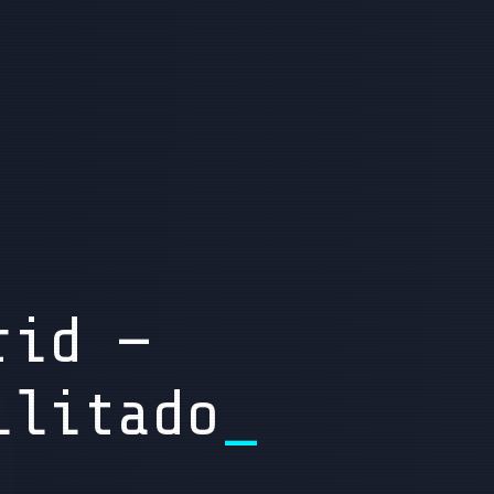
rid —
ilitado