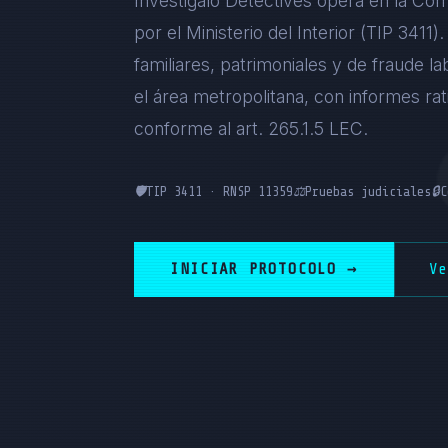
Investigalo Detectives opera en la Com
por el Ministerio del Interior (TIP 3411
familiares, patrimoniales y de fraude la
el área metropolitana, con informes ra
conforme al art. 265.1.5 LEC.
🛡️
TIP 3411 · RNSP 11359
⚖️
Pruebas judiciales
🔒
C
INICIAR PROTOCOLO →
V