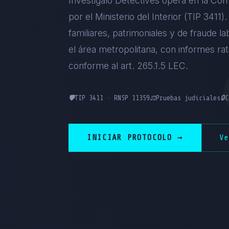
Investigalo Detectives opera en la Com
por el Ministerio del Interior (TIP 3411
familiares, patrimoniales y de fraude la
el área metropolitana, con informes ra
conforme al art. 265.1.5 LEC.
🛡️
TIP 3411 · RNSP 11359
⚖️
Pruebas judiciales
🔒
C
INICIAR PROTOCOLO →
V