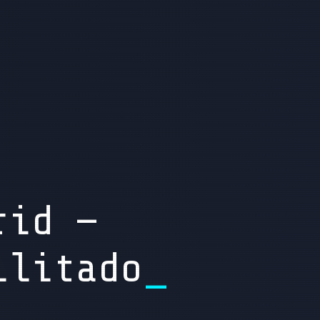
rid —
ilitado