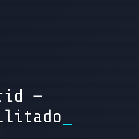
rid —
ilitado