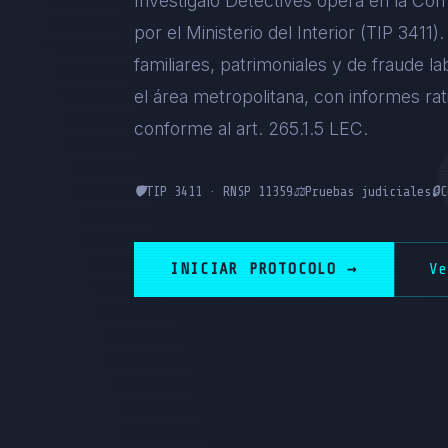
Investigalo Detectives opera en la Com
por el Ministerio del Interior (TIP 3411
familiares, patrimoniales y de fraude la
el área metropolitana, con informes ra
conforme al art. 265.1.5 LEC.
🛡️
TIP 3411 · RNSP 11359
⚖️
Pruebas judiciales
🔒
C
INICIAR PROTOCOLO →
V