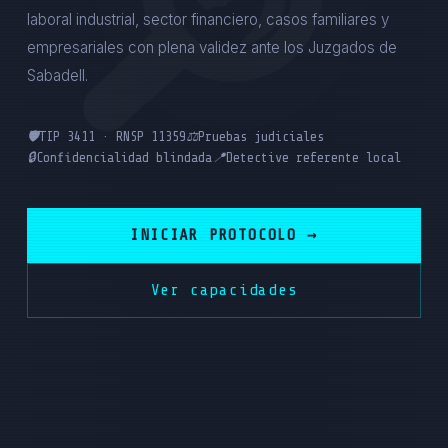
laboral industrial, sector financiero, casos familiares y
empresariales con plena validez ante los Juzgados de
Sabadell.
🛡️
TIP 3411 · RNSP 11359
⚖️
Pruebas judiciales
🔒
Confidencialidad blindada
📍
Detective referente local
INICIAR PROTOCOLO →
Ver capacidades