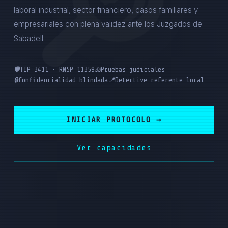
laboral industrial, sector financiero, casos familiares y
empresariales con plena validez ante los Juzgados de
Sabadell.
🛡️
TIP 3411 · RNSP 11359
⚖️
Pruebas judiciales
🔒
Confidencialidad blindada
📍
Detective referente local
INICIAR PROTOCOLO →
Ver capacidades