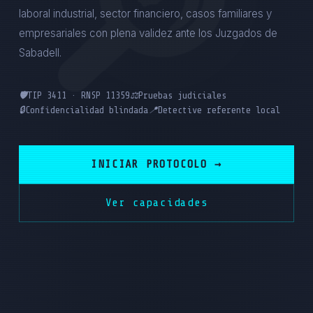
laboral industrial, sector financiero, casos familiares y
empresariales con plena validez ante los Juzgados de
Sabadell.
🛡️
TIP 3411 · RNSP 11359
⚖️
Pruebas judiciales
🔒
Confidencialidad blindada
📍
Detective referente local
INICIAR PROTOCOLO →
Ver capacidades