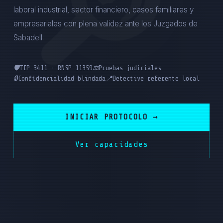
laboral industrial, sector financiero, casos familiares y
empresariales con plena validez ante los Juzgados de
Sabadell.
🛡️
TIP 3411 · RNSP 11359
⚖️
Pruebas judiciales
🔒
Confidencialidad blindada
📍
Detective referente local
INICIAR PROTOCOLO →
Ver capacidades