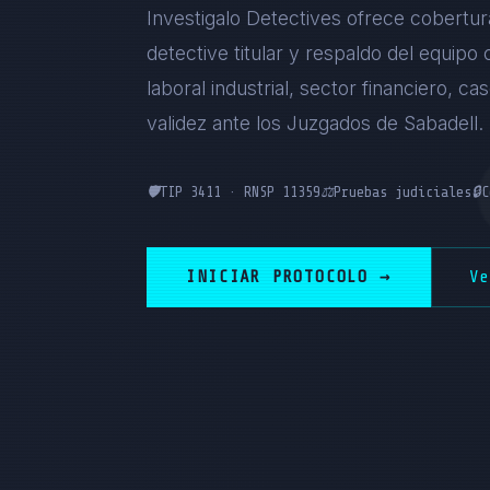
Investigalo Detectives ofrece cobertura
detective titular y respaldo del equipo
laboral industrial, sector financiero, c
validez ante los Juzgados de Sabadell.
🛡️
TIP 3411 · RNSP 11359
⚖️
Pruebas judiciales
🔒
C
INICIAR PROTOCOLO →
V